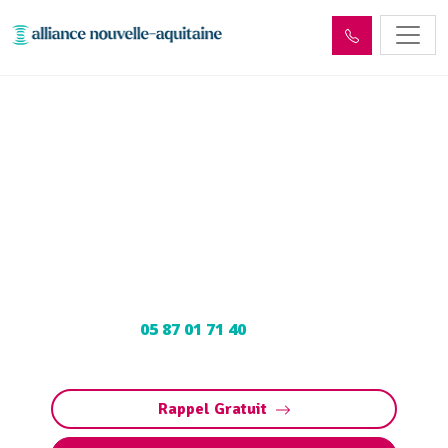
Curage et débouchage
canalisation Saint-Julien-
Maumont (19500)
Curage et débouchage de canalisation à Saint-
Julien-Maumont : Dégorgement par
hydrocurage. Contactez votre déboucheur
expert au
05 87 01 71 40
pour programmer
votre intervention.
Rappel Gratuit