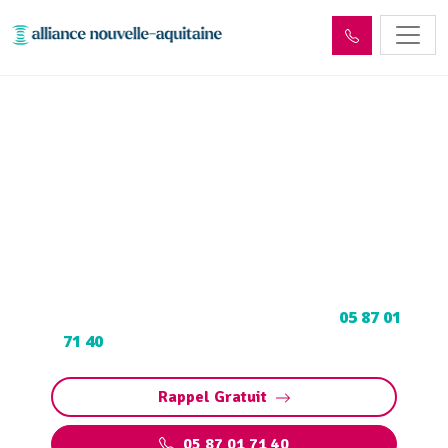
Curage et débouchage
canalisation Padirac
(46500)
Curage et débouchage de canalisation à
Padirac : Dégorgement par hydrocurage.
Contactez votre déboucheur expert au
05 87 01
71 40
pour programmer votre intervention.
Rappel Gratuit
05 87 01 71 40