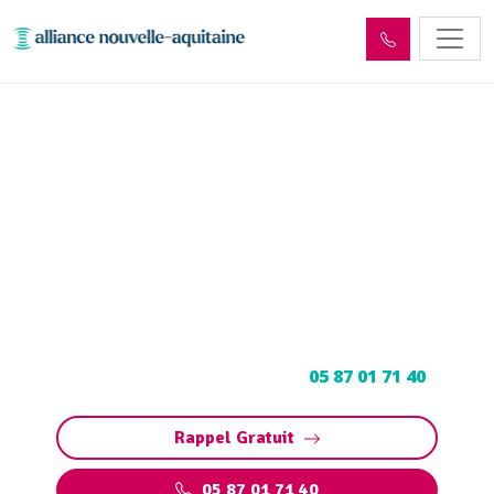
Entretien et vidange de bac
à graisse Laguenne-sur-
Avalouze (19150)
Entretien et vidange bac à graisse à Laguenne-
sur-Avalouze : Pompage et nettoyage de bac
pour restaurants, collectivités, particuliers.
Contactez votre vidangeur au
05 87 01 71 40
.
Rappel Gratuit
05 87 01 71 40