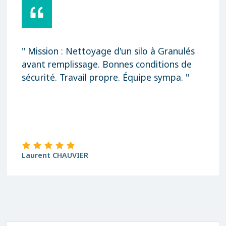
ion : Nettoyage d'un silo à Granulés
" Rapid
remplissage. Bonnes conditions de
Merci 
té. Travail propre. Équipe sympa. "
t CHAUVIER
david B