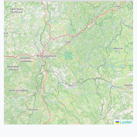
4
32
39
43
15
52
68
21
14
Leaflet