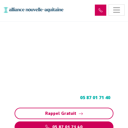
Entretien et vidange de bac
à graisse Saint-Paul
(19150)
Entretien et vidange bac à graisse à Saint-Paul
: Pompage et nettoyage de bac pour
restaurants, collectivités, particuliers.
Contactez votre vidangeur au
05 87 01 71 40
.
Rappel Gratuit
05 87 01 71 40