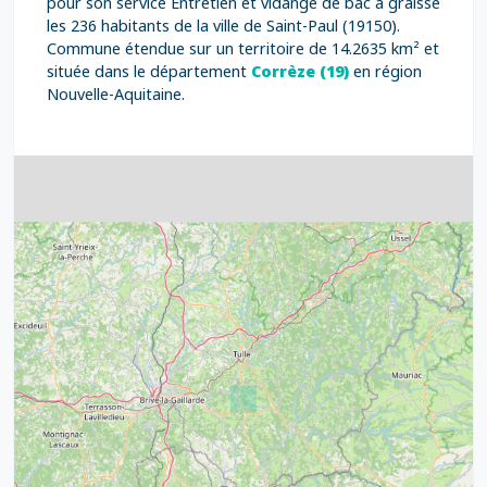
pour son service Entretien et vidange de bac à graisse
les 236 habitants de la ville de Saint-Paul (19150).
Commune étendue sur un territoire de 14.2635 km² et
située dans le département
Corrèze (19)
en région
Nouvelle-Aquitaine.
4
32
39
43
15
52
68
21
14