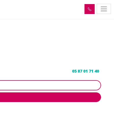
Maussac (19250)
iculiers. Contactez votre vidangeur au
05 87 01 71 40
.