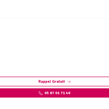
idange de bac à graisse 
ge et nettoyage de bac pour restaurants, collectivités, part
Rappel Gratuit
05 87 01 71 40