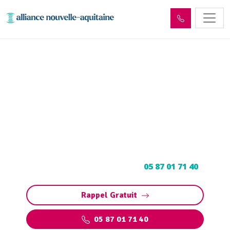
Entretien et vidange de bac
à graisse Neuville (19380)
Entretien et vidange bac à graisse à Neuville :
Pompage et nettoyage de bac pour
restaurants, collectivités, particuliers.
Contactez votre vidangeur au
05 87 01 71 40
.
Rappel Gratuit
05 87 01 71 40