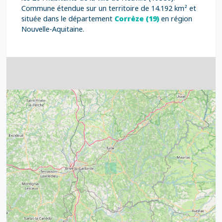
Commune étendue sur un territoire de 14.192 km² et
située dans le département
Corrèze (19)
en région
Nouvelle-Aquitaine.
4
32
39
43
15
52
68
21
14