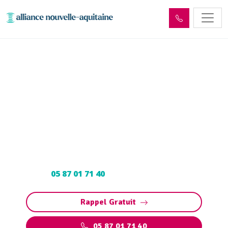
Entretien et vidange fosse
septique Saint-Cyprien
(19130)
Entretien et vidange fosse septique à Saint-
Cyprien : Pompage et nettoyage de fosse
toutes eaux. Contactez votre vidangeur agréé
au
05 87 01 71 40
pour un devis gratuit.
Rappel Gratuit
05 87 01 71 40