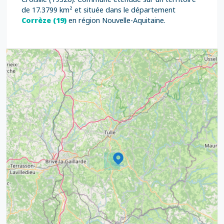
de 17.3799 km² et située dans le département
Corrèze (19)
en région Nouvelle-Aquitaine.
3
7
5
6
6
7
8
12
6
8
17
6
6
17
15
4
9
20
10