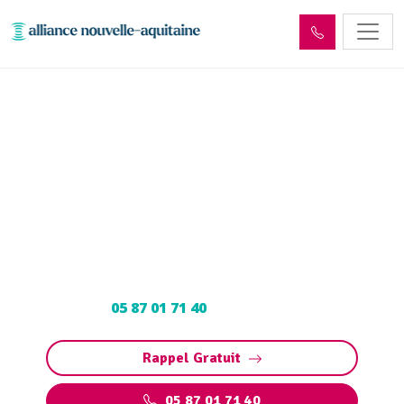
Entretien et vidange fosse
septique Saint-Pardoux-la-
Croisille (19320)
Entretien et vidange fosse septique à Saint-
Pardoux-la-Croisille : Pompage et nettoyage de
fosse toutes eaux. Contactez votre vidangeur
agréé au
05 87 01 71 40
pour un devis gratuit.
Rappel Gratuit
05 87 01 71 40