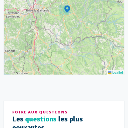
6
17
15
4
9
20
10
13
5
5
Leaflet
FOIRE AUX QUESTIONS
Les
questions
les plus
courantes