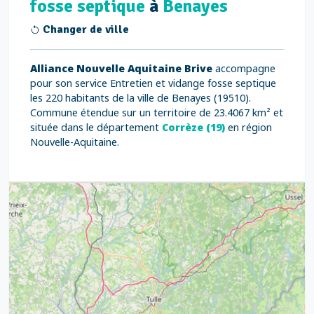
fosse septique
à
Benayes
Changer de ville
Alliance Nouvelle Aquitaine Brive
accompagne
pour son service Entretien et vidange fosse septique
les 220 habitants de la ville de Benayes (19510).
Commune étendue sur un territoire de 23.4067 km² et
située dans le département
Corrèze (19)
en région
Nouvelle-Aquitaine.
3
7
5
6
6
7
8
12
6
8
17
6