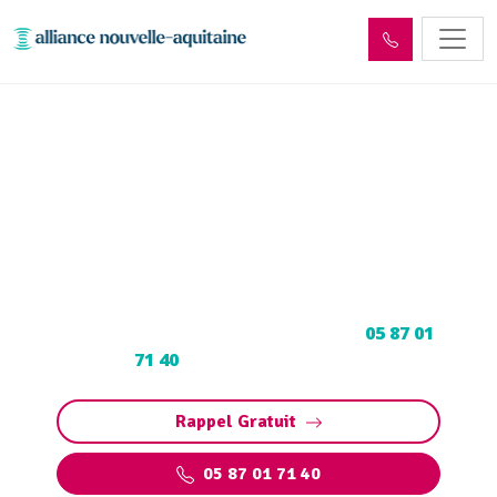
Entretien et vidange fosse
septique Benayes (19510)
Entretien et vidange fosse septique à Benayes
: Pompage et nettoyage de fosse toutes eaux.
Contactez votre vidangeur agréé au
05 87 01
71 40
pour un devis gratuit.
Rappel Gratuit
05 87 01 71 40