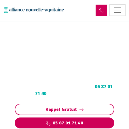
Entretien et vidange fosse
septique Cuzance (46600)
Entretien et vidange fosse septique à Cuzance :
Pompage et nettoyage de fosse toutes eaux.
Contactez votre vidangeur agréé au
05 87 01
71 40
pour un devis gratuit.
Rappel Gratuit
05 87 01 71 40