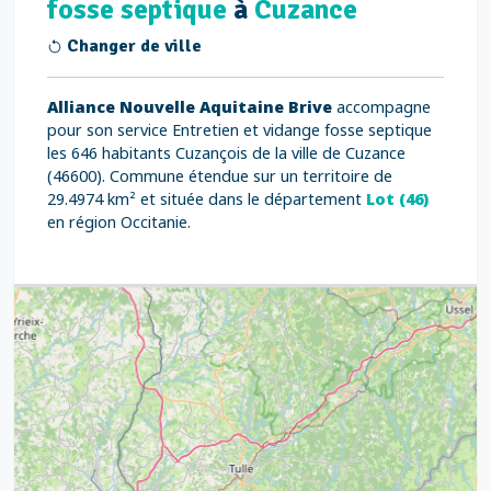
fosse septique
à
Cuzance
Changer de ville
Alliance Nouvelle Aquitaine Brive
accompagne
pour son service Entretien et vidange fosse septique
les 646 habitants Cuzançois de la ville de Cuzance
(46600). Commune étendue sur un territoire de
29.4974 km² et située dans le département
Lot (46)
en région Occitanie.
3
7
5
6
6
7
8
12
6
8
17
6