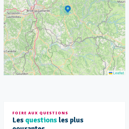
6
17
15
4
9
20
10
13
5
5
Leaflet
FOIRE AUX QUESTIONS
Les
questions
les plus
courantes