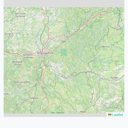
Gaubre
Guierle
Hôpital
4
Migoule
32
39
Poste
43
Rivet
15
52
Rollinat
68
21
14
Sauvajoux
Sports
Tilleul
Tujac Nord
Tujac Ouest
Leaflet
Tujac Sud