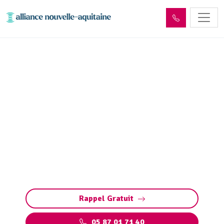
Inspection canalisation
Brive-la-Gaillarde (19100)
par passage caméra
Inspection canalisation par caméra à Brive-la-
Gaillarde : diagnostic précis et rapide des
fuites, fissures, défauts structurels et
bouchons sans travaux destructeurs.
Rappel Gratuit
05 87 01 71 40