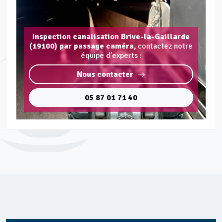
Inspection canalisation Brive-la-Gaillarde
(19100) par passage caméra,
contactez notre
équipe d'experts :
Nous contacter
05 87 01 71 40