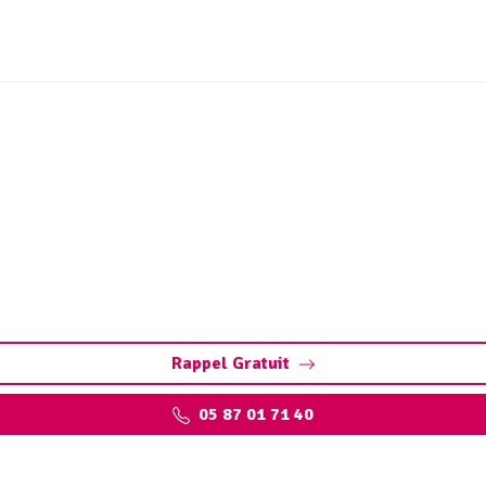
isation Troche (19230) p
diagnostic précis et rapide des fuites, fissures, défauts str
Rappel Gratuit
05 87 01 71 40