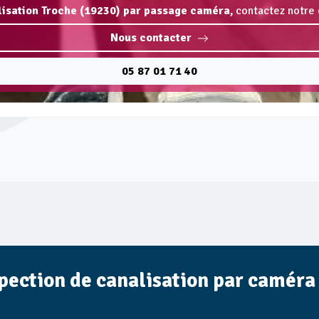
lisation Troche (19230) par passage caméra,
contactez notre 
Nous contacter
05 87 01 71 40
spection de canalisation par caméra