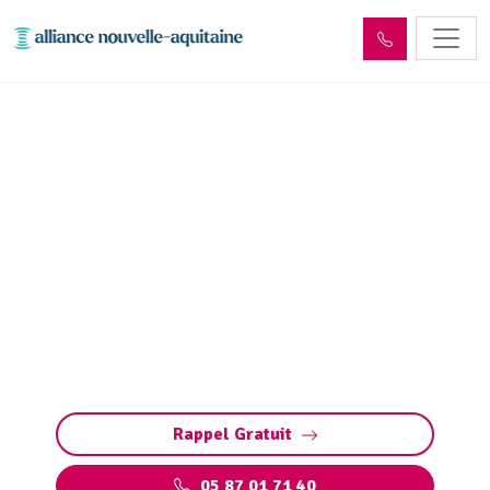
Inspection canalisation
Donzenac (19270) par
passage caméra
Inspection canalisation par caméra à
Donzenac : diagnostic précis et rapide des
fuites, fissures, défauts structurels et
bouchons sans travaux destructeurs.
Rappel Gratuit
05 87 01 71 40