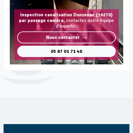
Inspection canalisation Donzenac (19270)
par passage caméra,
contactez notre équipe
d'experts :
Nous contacter
05 87 01 71 40