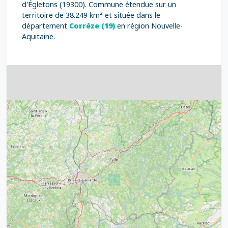
d'Égletons (19300). Commune étendue sur un
territoire de 38.249 km² et située dans le
département
Corrèze (19)
en région Nouvelle-
Aquitaine.
4
32
39
43
15
52
68
21
14