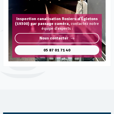
Inspection canalisation Rosiers-d'Égletons
(19300) par passage caméra,
contactez notre
équipe d'experts :
Nous contacter
05 87 01 71 40