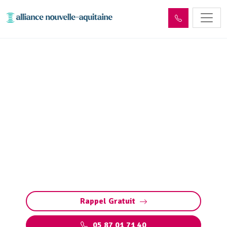
Inspection canalisation
Rosiers-d'Égletons (19300)
par passage caméra
Inspection canalisation par caméra à Rosiers-
d'Égletons : diagnostic précis et rapide des
fuites, fissures, défauts structurels et
bouchons sans travaux destructeurs.
Rappel Gratuit
05 87 01 71 40