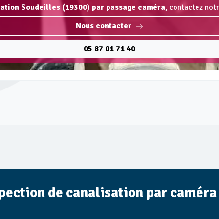
sation Soudeilles (19300) par passage caméra,
contactez notr
Nous contacter
05 87 01 71 40
spection de canalisation par caméra 