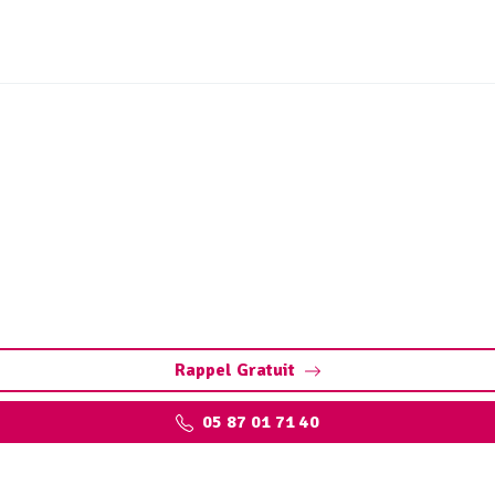
ation Soudeilles (19300)
: diagnostic précis et rapide des fuites, fissures, défauts s
Rappel Gratuit
05 87 01 71 40