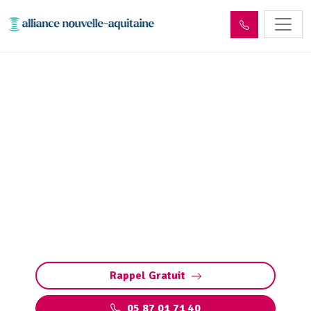
Inspection canalisation
Concèze (19350) par
passage caméra
Inspection canalisation par caméra à Concèze :
diagnostic précis et rapide des fuites, fissures,
défauts structurels et bouchons sans travaux
destructeurs.
Rappel Gratuit
05 87 01 71 40