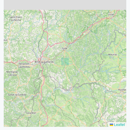
4
32
39
43
15
52
68
21
14
Leaflet