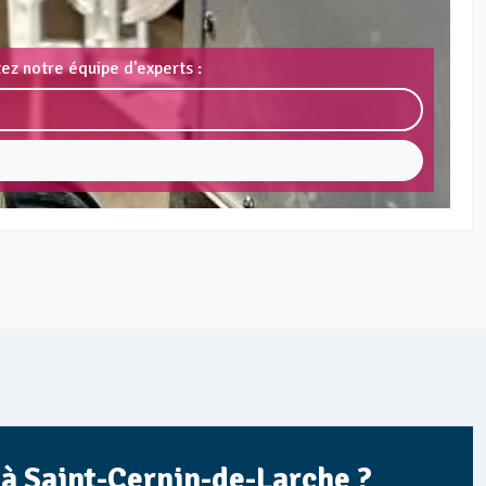
ez notre équipe d'experts :
 à Saint-Cernin-de-Larche ?