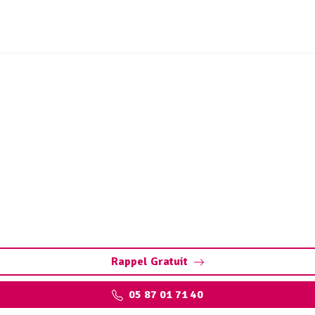
on Saint-Cernin-de-Larc
caméra
in-de-Larche : diagnostic précis et rapide des fuites, fissur
destructeurs.
Rappel Gratuit
05 87 01 71 40