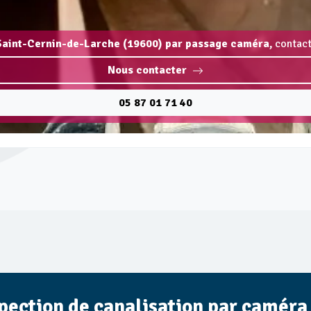
 Saint-Cernin-de-Larche (19600) par passage caméra,
contact
Nous contacter
05 87 01 71 40
spection de canalisation par caméra