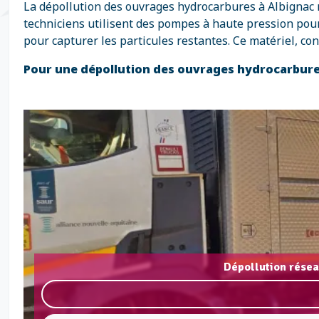
La dépollution des ouvrages hydrocarbures à Albignac r
techniciens utilisent des pompes à haute pression pour 
pour capturer les particules restantes. Ce matériel, c
Pour une dépollution des ouvrages hydrocarbure
Dépollution résea