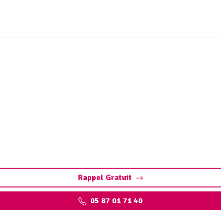
ux et ouvrages hydrocar
(19190)
es à Albignac : éliminez les polluants et protégez l’enviro
Rappel Gratuit
05 87 01 71 40