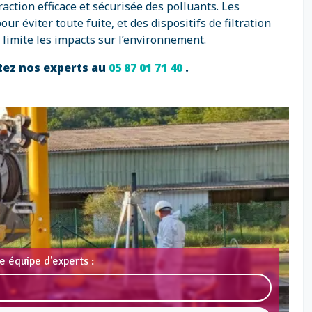
ction efficace et sécurisée des polluants. Les
 éviter toute fuite, et des dispositifs de filtration
limite les impacts sur l’environnement.
tez nos experts au
05 87 01 71 40
.
e équipe d'experts :