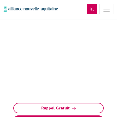
Dépollution réseaux et
ouvrages hydrocarbures
ADR Gros-Chastang
(19320)
Dépollution des réseaux et ouvrages
hydrocarbures à Gros-Chastang : éliminez les
polluants et protégez l’environnement en
toute conformité avec les normes ADR.
Rappel Gratuit