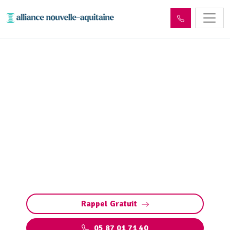
Dépollution réseaux et
ouvrages hydrocarbures
ADR Forgès (19380)
Dépollution des réseaux et ouvrages
hydrocarbures à Forgès : éliminez les
polluants et protégez l’environnement en
toute conformité avec les normes ADR.
Rappel Gratuit
05 87 01 71 40