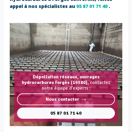
appel à nos spécialistes au
05 87 01 71 40
.
Dépollution réseaux, ouvrages
hydrocarbures Forgès (19380),
contactez
notre équipe d'experts :
Nous contacter
05 87 01 71 40