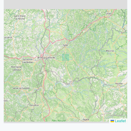
4
32
39
43
15
52
68
21
14
Leaflet