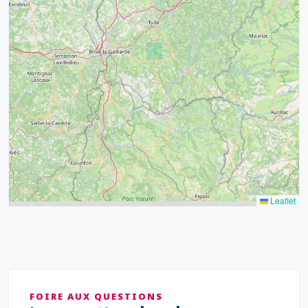
32
39
43
15
52
68
21
14
Leaflet
FOIRE AUX QUESTIONS