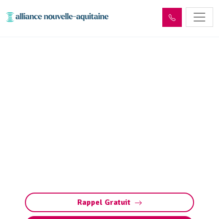
Dépollution réseaux et
ouvrages hydrocarbures
ADR Saint-Bonnet-Elvert
(19380)
Dépollution des réseaux et ouvrages
hydrocarbures à Saint-Bonnet-Elvert : éliminez
les polluants et protégez l’environnement en
toute conformité avec les normes ADR.
Rappel Gratuit