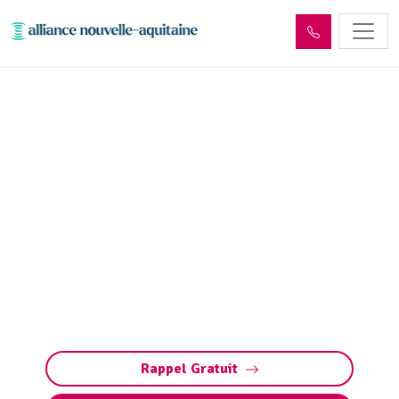
Dépollution réseaux et
ouvrages hydrocarbures
ADR Perpezac-le-Noir
(19410)
Dépollution des réseaux et ouvrages
hydrocarbures à Perpezac-le-Noir : éliminez
les polluants et protégez l’environnement en
toute conformité avec les normes ADR.
Rappel Gratuit