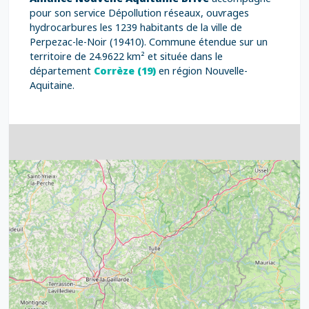
pour son service Dépollution réseaux, ouvrages
hydrocarbures les 1239 habitants de la ville de
Perpezac-le-Noir (19410). Commune étendue sur un
territoire de 24.9622 km² et située dans le
département
Corrèze (19)
en région Nouvelle-
Aquitaine.
4
32
39
43
15
52
68