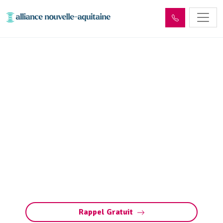
Dépollution réseaux et
ouvrages hydrocarbures
ADR Camps-Saint-
Mathurin-Léobazel (19430)
Dépollution des réseaux et ouvrages
hydrocarbures à Camps-Saint-Mathurin-
Léobazel : éliminez les polluants et protégez
l’environnement en toute conformité avec les
normes ADR.
Rappel Gratuit