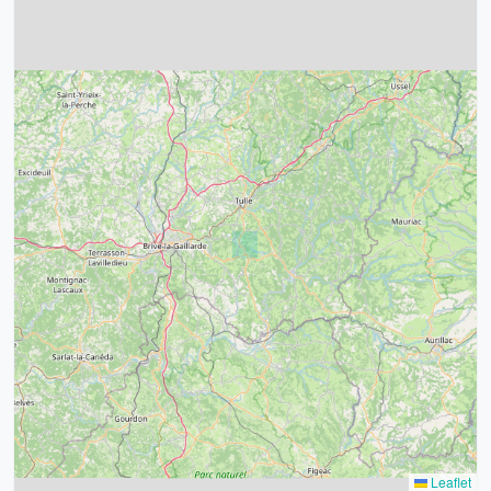
4
32
39
43
15
52
68
21
14
Leaflet