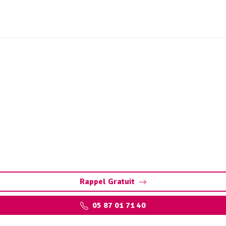
ux et ouvrages hydrocar
(19500)
es à Noailhac : éliminez les polluants et protégez l’enviro
Rappel Gratuit
05 87 01 71 40