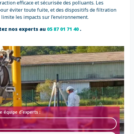
ction efficace et sécurisée des polluants. Les
 éviter toute fuite, et des dispositifs de filtration
limite les impacts sur l’environnement.
tez nos experts au
05 87 01 71 40
.
e équipe d'experts :