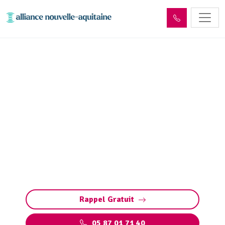
Dépollution réseaux et
ouvrages hydrocarbures
ADR Saint-Clément (19700)
Dépollution des réseaux et ouvrages
hydrocarbures à Saint-Clément : éliminez les
polluants et protégez l’environnement en
toute conformité avec les normes ADR.
Rappel Gratuit
05 87 01 71 40