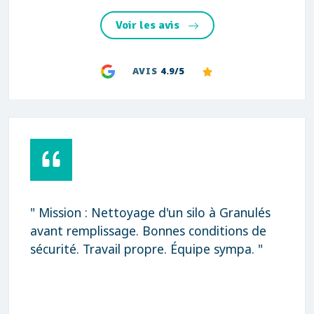
Voir les avis
AVIS
4.9/5
 à Granulés
" Rapidité, qualité et prix très
ditions de
Merci "
e sympa. "