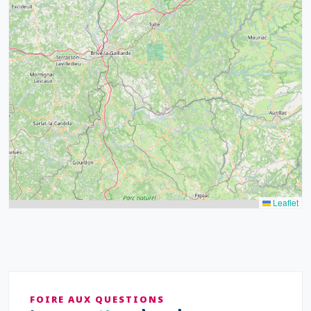
32
39
43
15
52
68
21
14
Leaflet
FOIRE AUX QUESTIONS