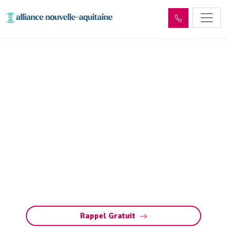
Dépollution réseaux et
ouvrages hydrocarbures
ADR Saint-Priest-de-Gimel
(19800)
Dépollution des réseaux et ouvrages
hydrocarbures à Saint-Priest-de-Gimel :
éliminez les polluants et protégez
l’environnement en toute conformité avec les
normes ADR.
Rappel Gratuit