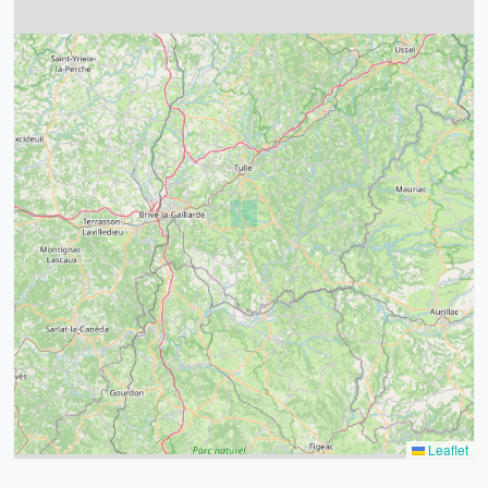
4
32
39
43
15
52
68
21
14
Leaflet