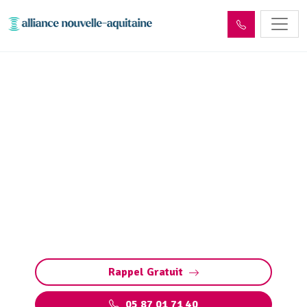
Dépollution réseaux et
ouvrages hydrocarbures
ADR Vayrac (46110)
Dépollution des réseaux et ouvrages
hydrocarbures à Vayrac : éliminez les
polluants et protégez l’environnement en
toute conformité avec les normes ADR.
Rappel Gratuit
05 87 01 71 40