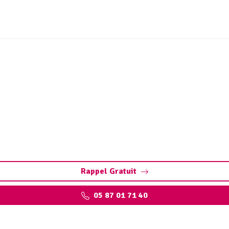
et ouvrages hydrocarbur
res à Le Roc : éliminez les polluants et protégez l’environ
Rappel Gratuit
05 87 01 71 40