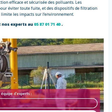
ion efficace et sécurisée des polluants. Les
 éviter toute fuite, et des dispositifs de filtration
limite les impacts sur l’environnement.
z nos experts au
05 87 01 71 40
.
 équipe d'experts :