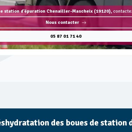
e station d’épuration Chenailler-Mascheix (19120),
contactez
Nous contacter
05 87 01 71 40
éshydratation des boues de station 