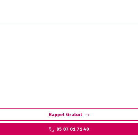
s de station d’épuration
(19120)
Chenailler-Mascheix : réduction de volume, conformité aux 
responsable.
Rappel Gratuit
05 87 01 71 40