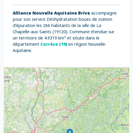
Alliance Nouvelle Aquitaine Brive
accompagne
pour son service Déshydratation boues de station
d’épuration les 266 habitants de la ville de La
Chapelle-aux-Saints (19120). Commune étendue sur
un territoire de 4.9319 km² et située dans le
département
Corrèze (19)
en région Nouvelle-
Aquitaine.
3
7
5
6
6
7
8
12
6
8
17
6
6