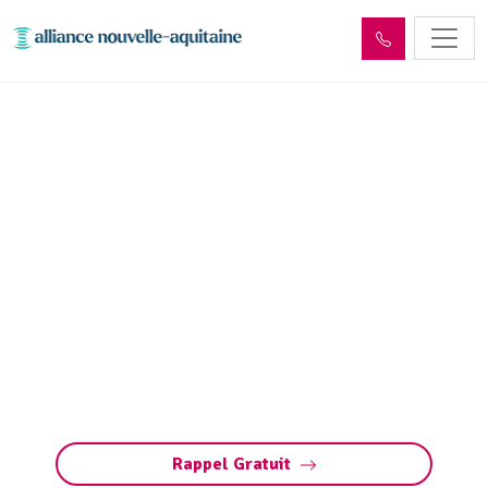
Déshydratation boues de
station d’épuration La
Chapelle-aux-Saints
(19120)
Déshydratation des boues de station
d’épuration à La Chapelle-aux-Saints :
réduction de volume, conformité aux normes et
valorisation des déchets pour une gestion
responsable.
Rappel Gratuit