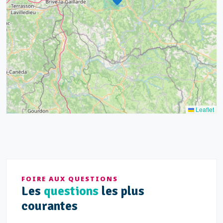
17
15
4
9
20
10
13
5
5
Leaflet
FOIRE AUX QUESTIONS
Les
questions
les plus
courantes