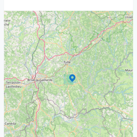
3
7
5
6
6
7
8
12
6
8
17
6
6
17
15
4
9
20
10
13
5
5