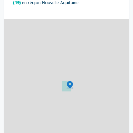
(19)
en région Nouvelle-Aquitaine.
3
7
5
6
6
7
8
12
6
8
17
6
6
17
15
4
9
20
10
13