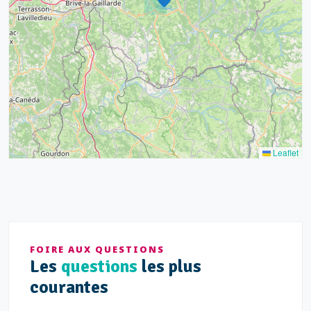
17
15
4
9
20
10
13
5
5
Leaflet
FOIRE AUX QUESTIONS
Les
questions
les plus
courantes