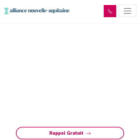
Déshydratation boues de
station d’épuration La
Chapelle-aux-Brocs
(19360)
Déshydratation des boues de station
d’épuration à La Chapelle-aux-Brocs :
réduction de volume, conformité aux normes et
valorisation des déchets pour une gestion
responsable.
Rappel Gratuit