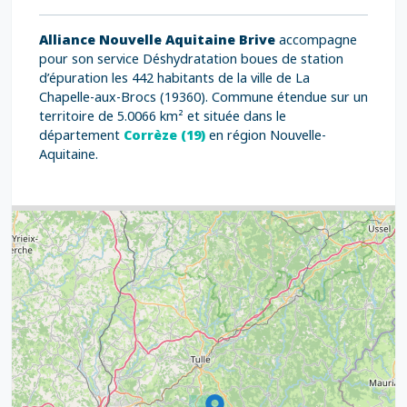
Alliance Nouvelle Aquitaine Brive
accompagne
pour son service Déshydratation boues de station
d’épuration les 442 habitants de la ville de La
Chapelle-aux-Brocs (19360). Commune étendue sur un
territoire de 5.0066 km² et située dans le
département
Corrèze (19)
en région Nouvelle-
Aquitaine.
3
7
5
6
6
7
8
12
6
8
17
6
6