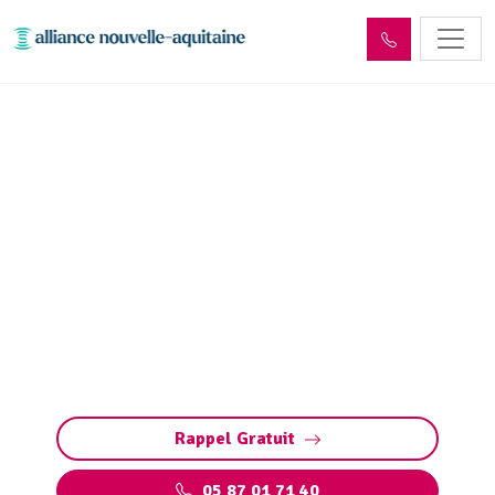
Déshydratation boues de
station d’épuration
Marcillac-la-Croze (19500)
Déshydratation des boues de station
d’épuration à Marcillac-la-Croze : réduction de
volume, conformité aux normes et valorisation
des déchets pour une gestion responsable.
Rappel Gratuit
05 87 01 71 40