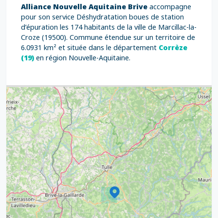
Alliance Nouvelle Aquitaine Brive
accompagne
pour son service Déshydratation boues de station
d’épuration les 174 habitants de la ville de Marcillac-la-
Croze (19500). Commune étendue sur un territoire de
6.0931 km² et située dans le département
Corrèze
(19)
en région Nouvelle-Aquitaine.
3
7
5
6
6
7
8
12
6
8
17
6
6
17
15
4
9