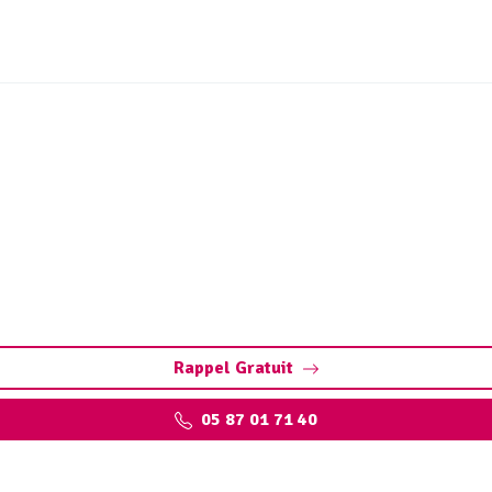
es de station d’épurati
eyronne : réduction de volume, conformité aux normes et va
Rappel Gratuit
05 87 01 71 40