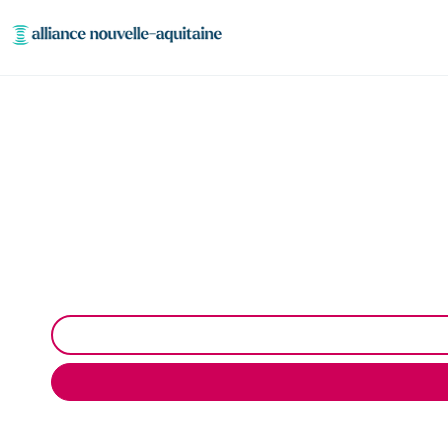
Déshydratation bou
Déshydratation des boues de station d’épuration à M