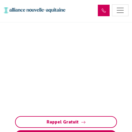
Entretien aire, portique et
station de lavage Condat-
sur-Ganaveix (19140) :
Pompage, nettoyage
Entretien des stations de lavage à Condat-sur-
Ganaveix : nettoyage, vidange, maintenance.
Assurez des équipements performants et
conformes grâce à un service complet.
Rappel Gratuit