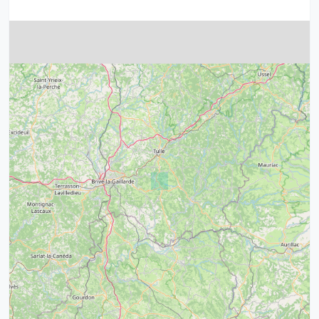
4
32
39
43
15
52
68
21
14