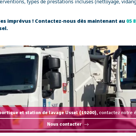
erventions, types de prestations incluses (nettoyage, vidang
 les imprévus ! Contactez-nous dès maintenant au
05 8
sel.
 portique et station de lavage Ussel (19200),
contactez notre é
Nous contacter