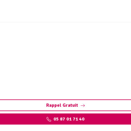
ue et station de lavage U
nettoyage
toyage, vidange, maintenance. Assurez des équipements perfo
Rappel Gratuit
05 87 01 71 40