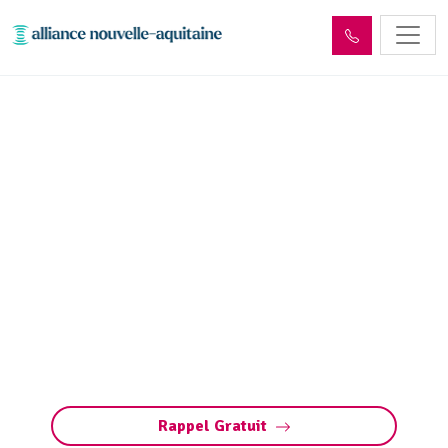
Entretien aire, portique et
station de lavage Saint-
Martin-Sepert (19210) :
Pompage, nettoyage
Entretien des stations de lavage à Saint-
Martin-Sepert : nettoyage, vidange,
maintenance. Assurez des équipements
performants et conformes grâce à un service
complet.
Rappel Gratuit