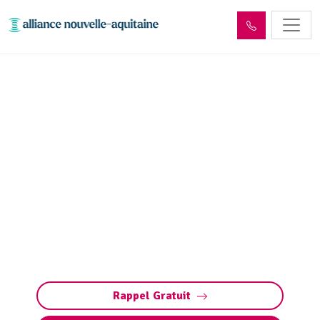
Entretien aire, portique et
station de lavage Égletons
(19300) : Pompage,
nettoyage
Entretien des stations de lavage à Égletons :
nettoyage, vidange, maintenance. Assurez des
équipements performants et conformes grâce
à un service complet.
Rappel Gratuit