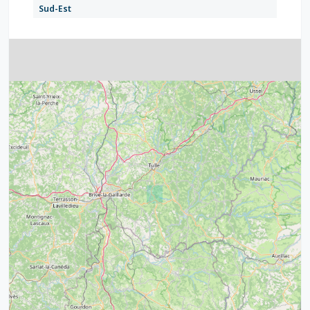
Sud-Est
4
32
39
43
15
52
68
21
14