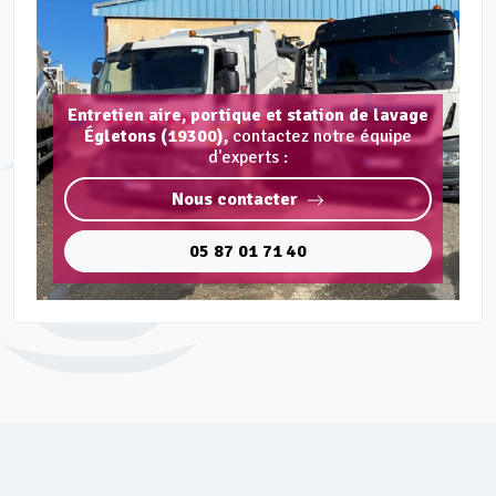
Entretien aire, portique et station de lavage
Égletons (19300),
contactez notre équipe
d'experts :
Nous contacter
05 87 01 71 40