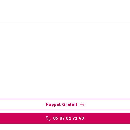
ique et station de lavage 
Pompage, nettoyage
nettoyage, vidange, maintenance. Assurez des équipements pe
Rappel Gratuit
05 87 01 71 40