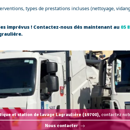
erventions, types de prestations incluses (nettoyage, vidang
 les imprévus ! Contactez-nous dès maintenant au
05 8
graulière.
rtique et station de lavage Lagraulière (19700),
contactez notr
Nous contacter