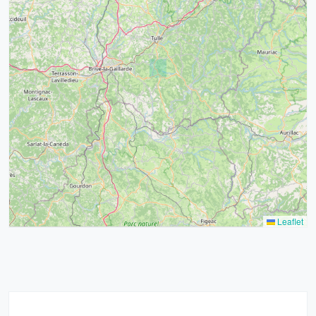
4
32
39
43
15
52
68
21
14
Leaflet