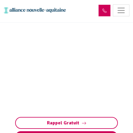
Entretien décanteur,
débourbeur, déshuileur et
séparateur
d’hydrocarbures
Entretien des débourbeurs (décanteurs) et
séparateurs d’hydrocarbures à Beaulieu-sur-
Dordogne (déshuileurs) : nettoyage, pompage
et maintenance. Contactez-nous pour un devis.
Rappel Gratuit