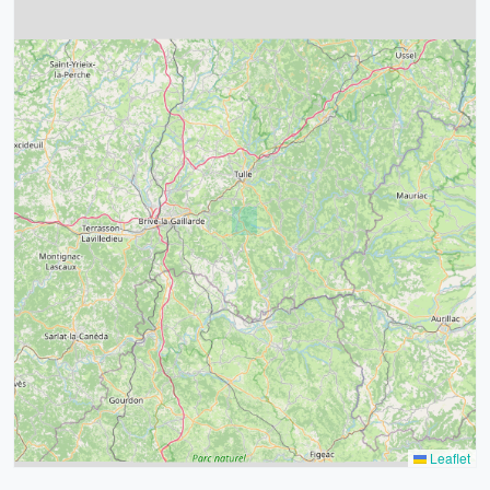
4
32
39
43
15
52
68
21
14
Leaflet