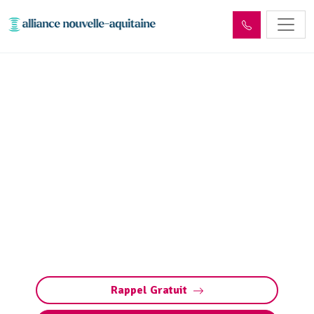
Entretien décanteur,
débourbeur, déshuileur et
séparateur
d’hydrocarbures
Entretien des débourbeurs (décanteurs) et
séparateurs d’hydrocarbures à Bétaille
(déshuileurs) : nettoyage, pompage et
maintenance. Contactez-nous pour un devis.
Rappel Gratuit