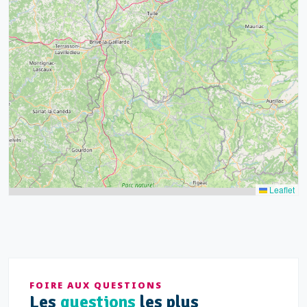
39
43
15
52
68
21
14
Leaflet
FOIRE AUX QUESTIONS
Les
questions
les plus