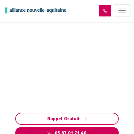
Entretien réseaux et
ouvrages sites industriels
Liourdres (19120)
Entretien des réseaux et ouvrages industriels
à Liourdres : assurez la performance de vos
installations, prévenez les pannes et
respectez les normes environnementales.
Rappel Gratuit
05 87 01 71 40