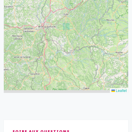
32
39
43
15
52
68
21
14
Leaflet
FOIRE AUX QUESTIONS