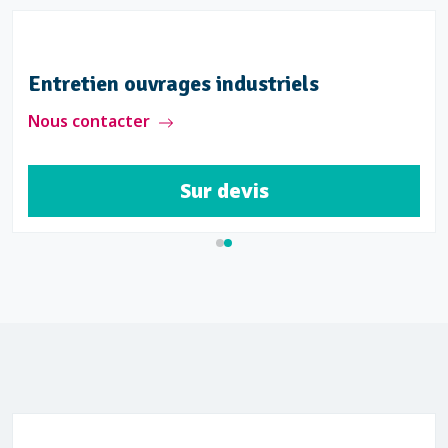
Entretien réseaux industriels
Nous contacter
Sur devis