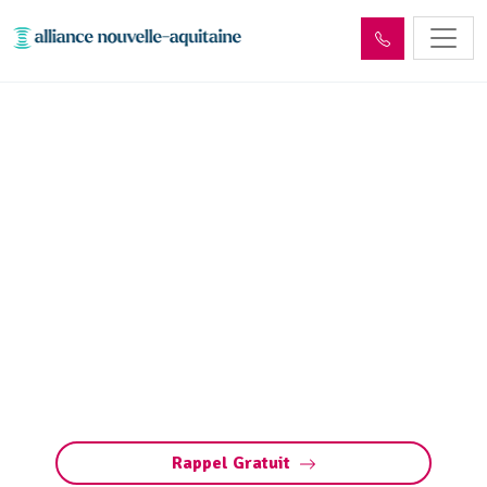
Entretien réseaux et
ouvrages sites industriels
Queyssac-les-Vignes
(19120)
Entretien des réseaux et ouvrages industriels
à Queyssac-les-Vignes : assurez la
performance de vos installations, prévenez les
pannes et respectez les normes
environnementales.
Rappel Gratuit