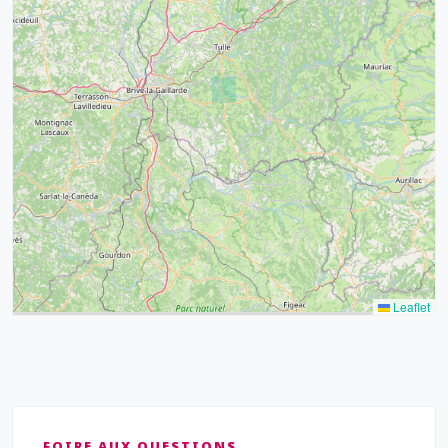
32
39
43
15
52
68
21
14
Leaflet
FOIRE AUX QUESTIONS