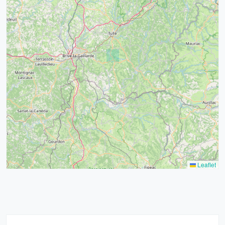
4
32
39
43
15
52
68
21
14
Leaflet