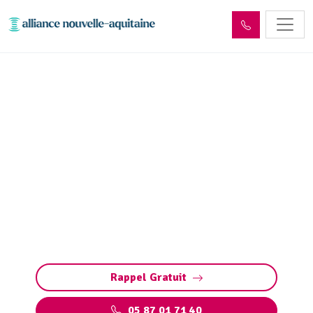
Entretien réseaux et
ouvrages sites industriels
Saint-Aulaire (19130)
Entretien des réseaux et ouvrages industriels
à Saint-Aulaire : assurez la performance de vos
installations, prévenez les pannes et
respectez les normes environnementales.
Rappel Gratuit
05 87 01 71 40