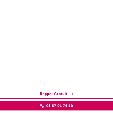
t ouvrages sites industri
Rivière (19130)
nt-Bonnet-la-Rivière : assurez la performance de vos instal
environnementales.
Rappel Gratuit
05 87 01 71 40