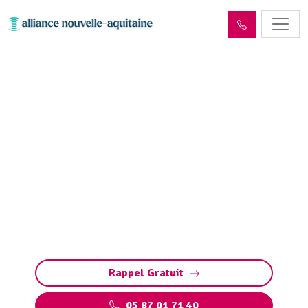
Entretien réseaux et
ouvrages sites industriels
Chanac-les-Mines (19150)
Entretien des réseaux et ouvrages industriels
à Chanac-les-Mines : assurez la performance
de vos installations, prévenez les pannes et
respectez les normes environnementales.
Rappel Gratuit
05 87 01 71 40