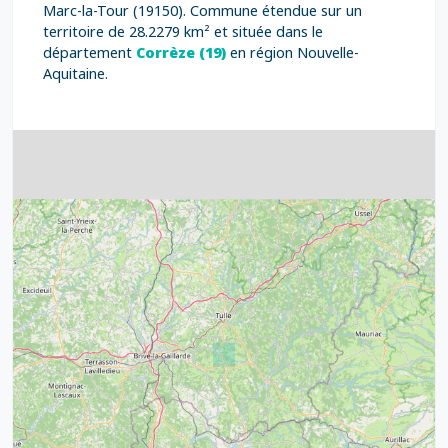
Marc-la-Tour (19150). Commune étendue sur un
territoire de 28.2279 km² et située dans le
département
Corrèze (19)
en région Nouvelle-
Aquitaine.
4
32
39
43
15
52
68
21
14