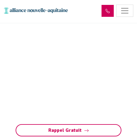
Entretien réseaux et
ouvrages sites industriels
Lagarde-Marc-la-Tour
(19150)
Entretien des réseaux et ouvrages industriels
à Lagarde-Marc-la-Tour : assurez la
performance de vos installations, prévenez les
pannes et respectez les normes
environnementales.
Rappel Gratuit